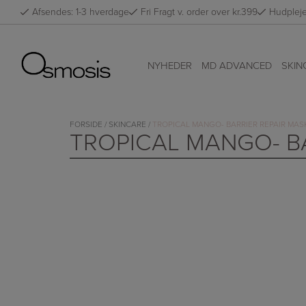
Hop
Afsendes: 1-3 hverdage
Fri Fragt v. order over kr.399
Hudpleje
til
indholdet
NYHEDER
MD ADVANCED
SKIN
FORSIDE
/
SKINCARE
/
TROPICAL MANGO- BARRIER REPAIR MAS
TROPICAL MANGO- BA