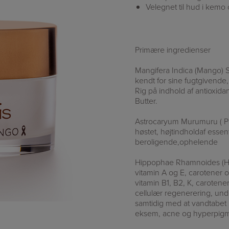
Velegnet til hud i kemo 
Primære ingredienser
Mangifera Indica (Mango) S
kendt for sine fugtgivend
Rig på indhold af antioxida
Butter.
Astrocaryum Murumuru ( P
høstet, højtindholdaf essen
beroligende,ophelende
Hippophae Rhamnoides (Havto
vitamin A og E, carotener o
vitamin B1, B2, K, caroten
cellulær regenerering, under
samtidig med at vandtabet r
eksem, acne og hyperpigm