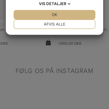
VIS
DETALJER
JA
NEJ
OK
JA
NEJ
NØDVENDIGE
PRÆFERENCER
AFVIS ALLE
LÆS MERE
LÆS MERE
ARE
SKINCARE
LIFT AWAY – CLEANSING BALM
QUENCH – ( 200ML ) NOURISHING
JA
NEJ
JA
NEJ
MARKETING
STATISTIK
0
DKK
1.650,00
DKK
FØLG OS PÅ INSTAGRAM