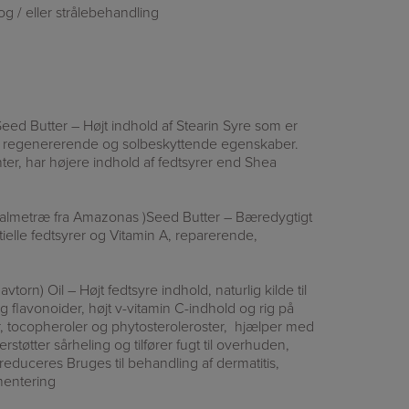
og / eller strålebehandling
eed Butter – Højt indhold af Stearin Syre som er
e, regenererende og solbeskyttende egenskaber.
nter, har højere indhold af fedtsyrer end Shea
almetræ fra Amazonas )Seed Butter – Bæredygtigt
tielle fedtsyrer og Vitamin A, reparerende,
rn) Oil – Højt fedtsyre indhold, naturlig kilde til
g flavonoider, højt v-vitamin C-indhold og rig på
er, tocopheroler og phytosteroleroster, hjælper med
støtter sårheling og tilfører fugt til overhuden,
educeres Bruges til behandling af dermatitis,
entering