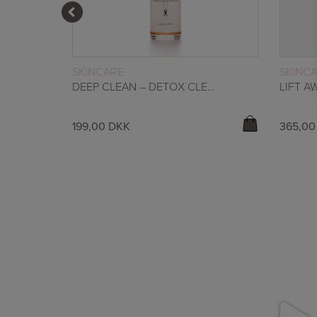
LÆS MERE
SKINCARE
SKINC
RUM
DEEP CLEAN – DETOX CLEANSER 50ML
199,00
DKK
365,0