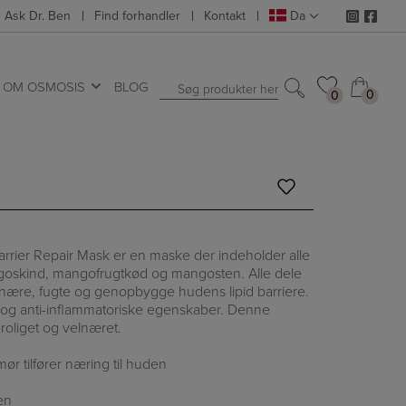
Ask Dr. Ben
Find forhandler
Kontakt
Da
OM OSMOSIS
BLOG
Søg produkter her
0
0
0
0
rrier Repair Mask er en maske der indeholder alle
goskind, mangofrugtkød og mangosten. Alle dele
at nære, fugte og genopbygge hudens lipid barriere.
r og anti-inflammatoriske egenskaber. Denne
oliget og velnæret.
mør tilfører næring til huden
en