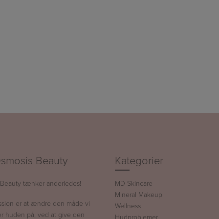
smosis Beauty
Kategorier
Beauty tænker anderledes!
MD Skincare
Mineral Makeup
ssion er at ændre den måde vi
Wellness
r huden på, ved at give den
Hudproblemer