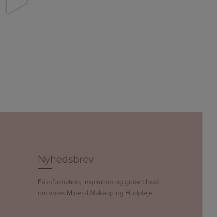
Nyhedsbrev
Få information, inspiration og gode tilbud
om vores Mineral Makeup og Hudpleje.