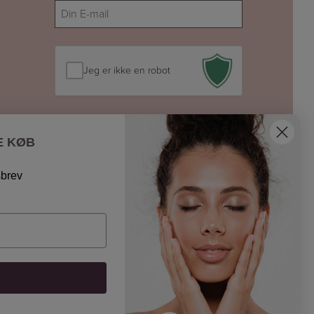
E-
mail
(Påkrævet)
Jeg er ikke en robot
E KØB
sbrev