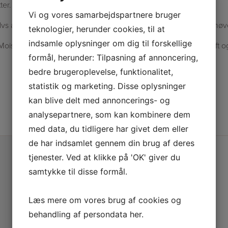
tter. Fjern blidt. Kan anvendes dagligt.
Vi og vores samarbejdspartnere bruger
 at den med fordel kan efterlades på huden hele natten. Behøver 
teknologier, herunder cookies, til at
indsamle oplysninger om dig til forskellige
isturizer, hvis du synes at du har behov for lidt ekstra fedtstoft 
formål, herunder: Tilpasning af annoncering,
bedre brugeroplevelse, funktionalitet,
statistik og marketing. Disse oplysninger
kan blive delt med annoncerings- og
analysepartnere, som kan kombinere dem
med data, du tidligere har givet dem eller
de har indsamlet gennem din brug af deres
tjenester. Ved at klikke på 'OK' giver du
samtykke til disse formål.
Læs mere om vores brug af cookies og
behandling af persondata
her
.