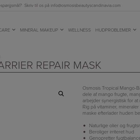
spørgsmål? Skriv til os på info@osmosisbeautyscandinavia.com
CARE
MINERAL MAKEUP
WELLNESS
HUDPROBLEMER
K
RRIER REPAIR MASK
Osmosis Tropical Mango-Ba
dele af mango frugte, man
arbejder synergistisk for 
Rig på vitaminer, minerale
maske efterlader huden ber
Naturlige olier og frugts
Beroliger irriteret hud
Genopretter fugtbalanc