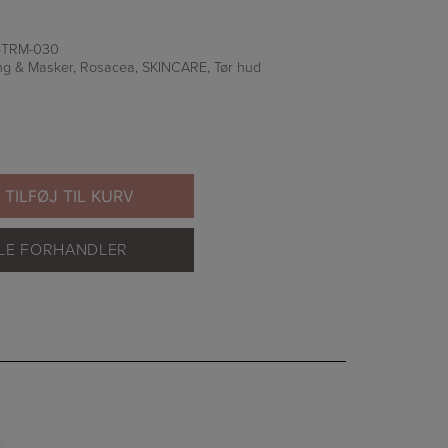
-TRM-030
ng & Masker
,
Rosacea
,
SKINCARE
,
Tør hud
TILFØJ TIL KURV
ALE FORHANDLER