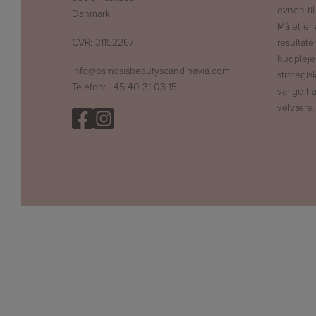
evnen ti
Danmark
Målet er 
CVR: 31152267
resultate
hudpleje
info@osmosisbeautyscandinavia.com
strategis
Telefon:
+45 40 31 03 15
varige tr
velvære.