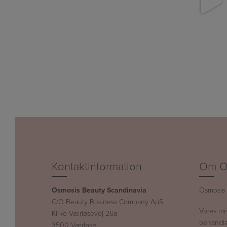
Kontaktinformation
Om O
Osmosis Beauty Scandinavia
Osmosis 
C/O Beauty Business Company ApS
Vores mi
Kirke Værløsevej 26a
behandle
3500 Værløse